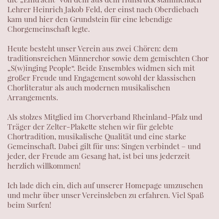
Lehrer Heinrich Jakob Feld, der einst nach Oberdiebach
kam und hier den Grundstein für eine lebendige
Chorgemeinschaft legte.
Heute besteht unser Verein aus zwei Chören: dem
traditionsreichen Männerchor sowie dem gemischten Chor
„S(w)inging People“. Beide Ensembles widmen sich mit
großer Freude und Engagement sowohl der klassischen
Chorliteratur als auch modernen musikalischen
Arrangements.
Als stolzes Mitglied im Chorverband Rheinland-Pfalz und
Träger der Zelter-Plakette stehen wir für gelebte
Chortradition, musikalische Qualität und eine starke
Gemeinschaft.
Dabei gilt für uns: Singen verbindet – und
jeder, der Freude am Gesang hat, ist bei uns jederzeit
herzlich willkommen!
Ich lade dich ein, dich auf unserer Homepage umzusehen
und mehr über unser Vereinsleben zu erfahren.
Viel Spaß
beim Surfen!