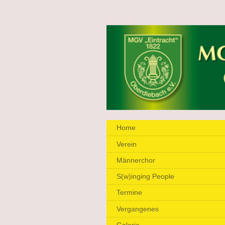
Home
Verein
Männerchor
S(w)inging People
Termine
Vergangenes