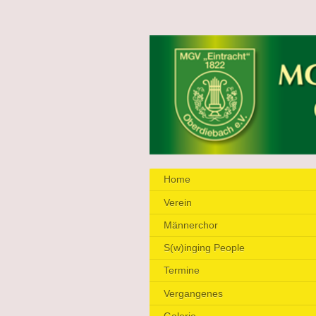
Home
Verein
Männerchor
S(w)inging People
Termine
Vergangenes